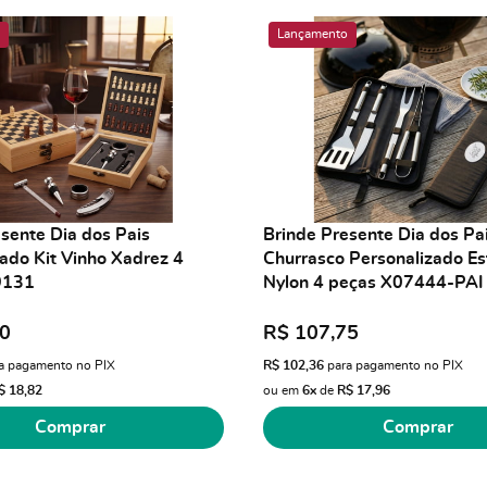
Lançamento
sente Dia dos Pais
Brinde Presente Dia dos Pai
ado Kit Vinho Xadrez 4
Churrasco Personalizado Es
9131
Nylon 4 peças X07444-PAI
90
R$ 107,75
a pagamento no PIX
R$ 102,36
para pagamento no PIX
$ 18,82
ou em
6x
de
R$ 17,96
Comprar
Comprar