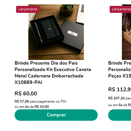
Lançamento
Lançamento
Brinde Presente Dia dos Pais
Brinde Pre
Personalizado Kit Executivo Caneta
Personaliz
Metal Caderneta Emborrachada
Peças X1
X10889-PAI
R$ 112,
R$ 60,00
R$ 107,26
par
R$ 57,00
para pagamento no PIX
ou em
6x
de
R
ou em
6x
de
R$ 10,00
Comprar