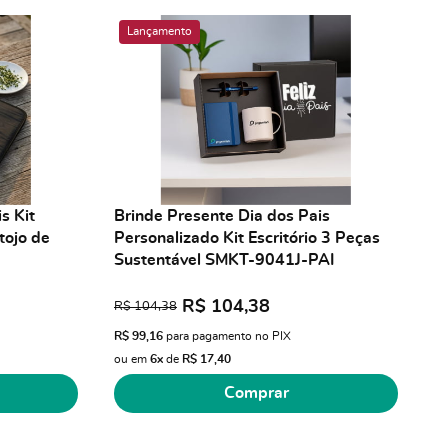
Lançamento
s Kit
Brinde Presente Dia dos Pais
tojo de
Personalizado Kit Escritório 3 Peças
Sustentável SMKT-9041J-PAI
R$ 104,38
R$ 104,38
R$ 99,16
para pagamento no PIX
ou em
6x
de
R$ 17,40
Comprar