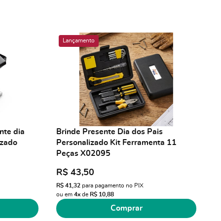
Lançamento
nte dia
Brinde Presente Dia dos Pais
izado
Personalizado Kit Ferramenta 11
Peças X02095
R$ 43,50
R$ 41,32
para pagamento no PIX
ou em
4x
de
R$ 10,88
Comprar