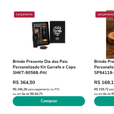
Lançamento
Lançamento
Brinde Presente Dia dos Pais
Brinde Pre
Personalizado Kit Garrafa e Copo
Personaliz
SMKT-90568-PAI
SP94119-
R$ 364,50
R$ 168,
R$ 346,28
para pagamento no PIX
R$ 159,72
par
ou em
6x
de
R$ 60,75
ou em
6x
de
R
Comprar